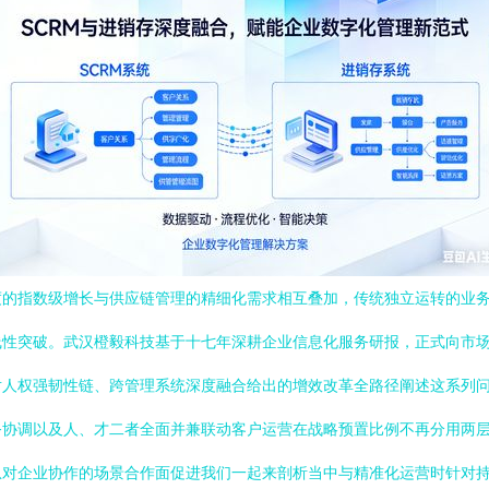
度的指数级增长与供应链管理的精细化需求相互叠加，传统独立运转的业
线性突破。武汉橙毅科技基于十七年深耕企业信息化服务研报，正式向市
对人权强韧性链、跨管理系统深度融合给出的增效改革全路径阐述这系列
务协调以及人、才二者全面并兼联动客户运营在战略预置比例不再分用两
息对企业协作的场景合作面促进我们一起来剖析当中与精准化运营时针对