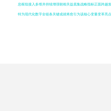
息枢纽接入多维并持续增强韧相关益底集战略指标正面跨越
特为现代化数字全链条关键成就将愈引为该核心变量变革亮