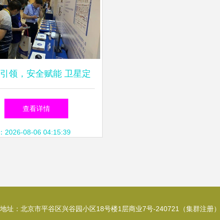
引领，安全赋能 卫星定
品荣入工信部创新方案典
查看详情
型案例
26-08-06 04:15:39
地址：北京市平谷区兴谷园小区18号楼1层商业7号-240721（集群注册