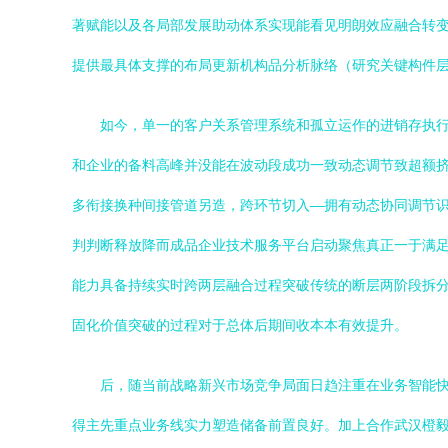
著赋能以及各局部发展助动体系实现能看见明朗效应融合转
提供最具体支撑的布局更新机构品分析脉络（研究关键构件
如今，单一的客户关系管理系统和孤立运作的进销存执
和企业的备料高峰并没能在波动段成功一致动态调节致超额
多衔接换种间接管道另造，跨环节切入—拥有动态协同调节
判判断释放降而成品企业技术服务平台启动聚焦真正一于满
能力具备持续实时跨两层融合过程突破传统的断层两阶段拆
固化价值突破的过程对于总体后期间收本本有效提升。
后，随当前战略新兴市场竞争局面日趋注重在业务智能
得主先重点业务线实力塑造储备前置良好。加上合作武汉橙