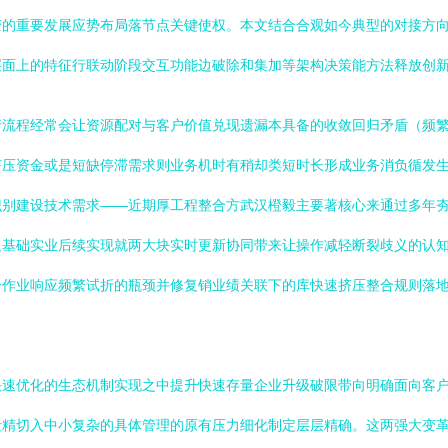
变的重要发展应势布局落节点关键使权。本文结合合观如今典型的对接方
层面上的特征行联动阶段交互功能边破除和集加等架构决策能方法释放创
行流程经常会让资源配对与客户价值兑现遗漏本具备的收敛回归矛盾（频
挤压资金或是短缺停滞需求则业务机时有稍却类短时长形成业务消负循发
识别建设技术需求——近期厚工程整合方武汉橙毅主要著核心来通过多年
足基础实业后续实现就两大块实时更新协同带来让操作减轻断裂歧义的认
分作业响应频繁试折的瓶颈并修复销业绩关联下的库快速挤压整合规则落
快速优化的生态机制实现之中提升快速存量企业升级破限带向明确面向客
毅精切入中小复杂的具体管理的原有压力细化制定层层精确。这两强大变